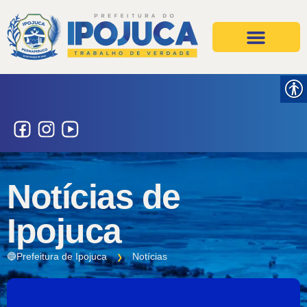
Projetos e Ações
Secretarias e Órgãos
Notícias de
Ipojuca
🔵Prefeitura de Ipojuca
Notícias