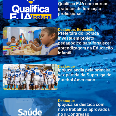
Qualifica EJA com cursos
gratuitos de formação
profissional
Destaque
,
Educação
Prefeitura do Ipojuca
investe em projeto
pedagógico para fortalecer
aprendizagem na Educação
Infantil
Destaque
Ipojuca sedia pela primeira
vez partida da Superliga de
Futebol Americano
Destaque
Ipojuca se destaca com
nove trabalhos aprovados
no II Congresso