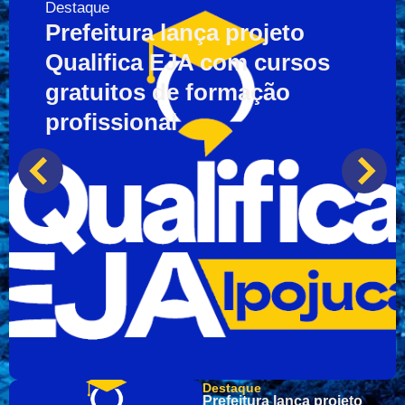
Destaque
Prefeitura lança projeto
Qualifica EJA com cursos
gratuitos de formação
profissional
Destaque
Prefeitura lança projeto