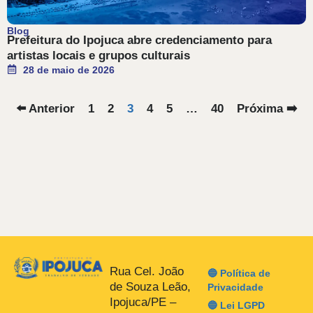
Blog
Prefeitura do Ipojuca abre credenciamento para
artistas locais e grupos culturais
28 de maio de 2026
⬅️ Anterior
1
2
3
4
5
…
40
Próxima ➡️
Rua Cel. João
🔵 Política de
de Souza Leão,
Privacidade
Ipojuca/PE –
🔵 Lei LGPD