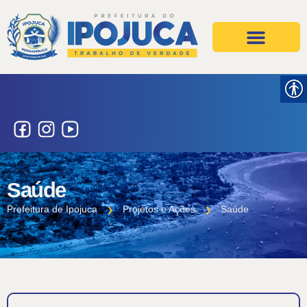
Projetos e Ações
Secretarias e Órgãos
Saúde
Prefeitura de Ipojuca
Projetos e Ações
Saúde