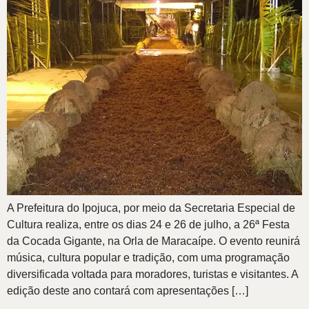
A Prefeitura do Ipojuca, por meio da Secretaria Especial de
Cultura realiza, entre os dias 24 e 26 de julho, a 26ª Festa
da Cocada Gigante, na Orla de Maracaípe. O evento reunirá
música, cultura popular e tradição, com uma programação
diversificada voltada para moradores, turistas e visitantes. A
edição deste ano contará com apresentações […]