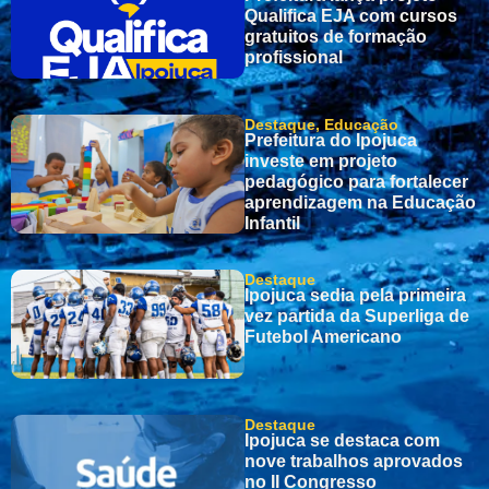
Qualifica EJA com cursos
gratuitos de formação
profissional
Destaque
,
Educação
Prefeitura do Ipojuca
investe em projeto
pedagógico para fortalecer
aprendizagem na Educação
Infantil
Destaque
Ipojuca sedia pela primeira
vez partida da Superliga de
Futebol Americano
Destaque
Ipojuca se destaca com
nove trabalhos aprovados
no II Congresso