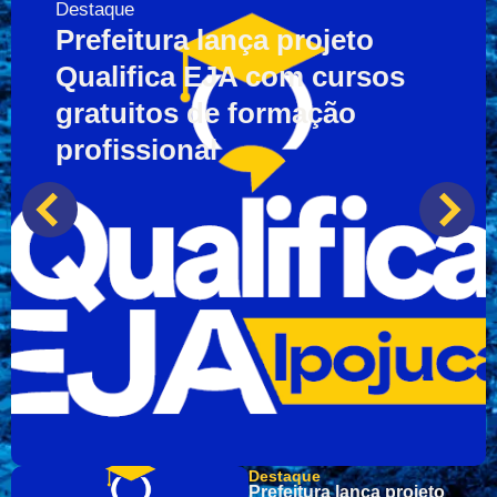
Destaque
Prefeitura lança projeto
Qualifica EJA com cursos
gratuitos de formação
profissional
Destaque
Prefeitura lança projeto