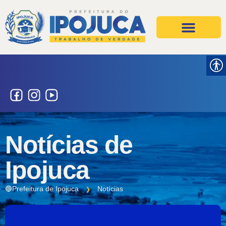
Projetos e Ações
Secretarias e Órgãos
Notícias de
Ipojuca
🔵Prefeitura de Ipojuca
Notícias