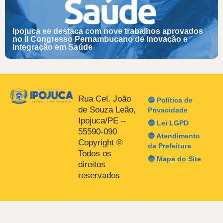
Ipojuca se destaca com nove trabalhos aprovados
no II Congresso Pernambucano de Inovação e
Integração em Saúde
Rua Cel. João
🔵 Política de
de Souza Leão,
Privacidade
Ipojuca/PE –
🔵 Lei LGPD
55590-090
🔵 Atendimento
Copyright ©
da Prefeitura
Todos os
🔵 Mapa do Site
direitos
reservados