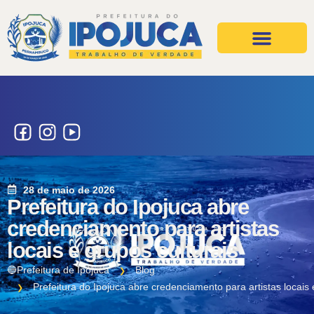
Projetos e Ações
Secretarias e Órgãos
28 de maio de 2026
Prefeitura do Ipojuca abre
credenciamento para artistas
locais e grupos culturais
🔵Prefeitura de Ipojuca
Blog
Prefeitura do Ipojuca abre credenciamento para artistas locais 