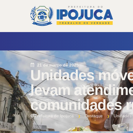
21 de março de 2025
Unidades móve
levam atendime
comunidades ru
🔵Prefeitura de Ipojuca
Destaque
Unidades 