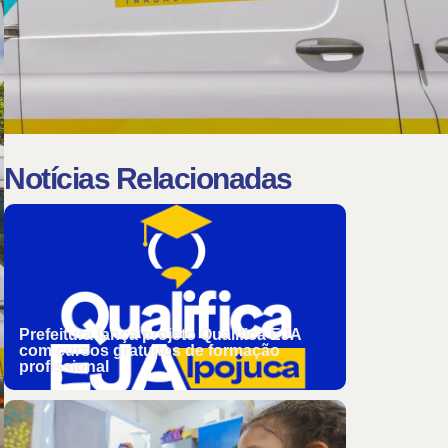
Notícias Relacionadas
Prefeitura lança projeto Qualifica EJA
com cursos gratuitos de formação
profissional