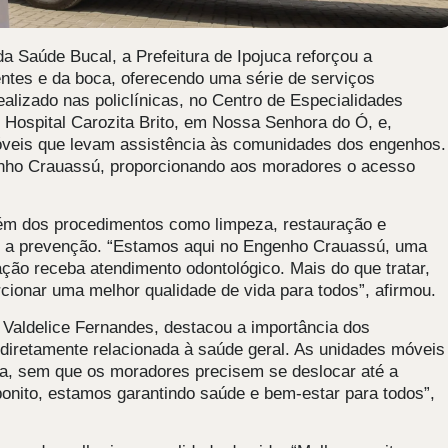
da Saúde Bucal, a Prefeitura de Ipojuca reforçou a
ntes e da boca, oferecendo uma série de serviços
alizado nas policlínicas, no Centro de Especialidades
 Hospital Carozita Brito, em Nossa Senhora do Ó, e,
óveis que levam assistência às comunidades dos engenhos.
enho Crauassú, proporcionando aos moradores o acesso
além dos procedimentos como limpeza, restauração e
o é a prevenção. “Estamos aqui no Engenho Crauassú, uma
lação receba atendimento odontológico. Mais do que tratar,
ionar uma melhor qualidade de vida para todos”, afirmou.
 Valdelice Fernandes, destacou a importância dos
 diretamente relacionada à saúde geral. As unidades móveis
, sem que os moradores precisem se deslocar até a
bonito, estamos garantindo saúde e bem-estar para todos”,