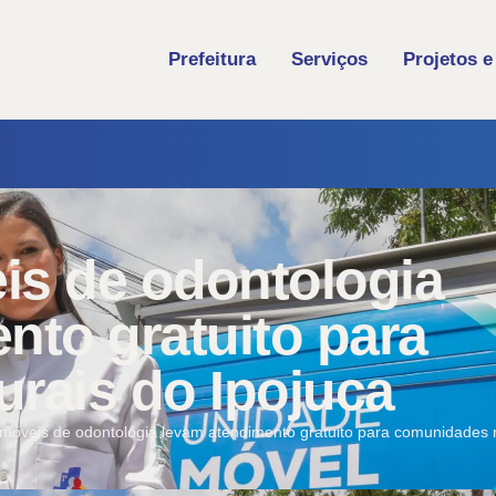
Prefeitura
Serviços
Projetos e
is de odontologia
nto gratuito para
rais do Ipojuca
móveis de odontologia levam atendimento gratuito para comunidades r