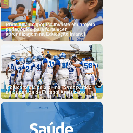
Prefeitura do Ipojuca investe em projeto
pedagógico para fortalecer
aprendizagem na Educação Infantil
Ipojuca sedia pela primeira vez partida
da Superliga de Futebol Americano