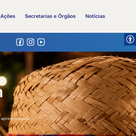
 Ações
Secretarias e Órgãos
Notícias
m
de apresentações