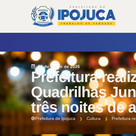
15 de junho de 2026
Prefeitura reali
Quadrilhas Jun
três noites de
🔵Prefeitura de Ipojuca
Cultura
Prefeitura r