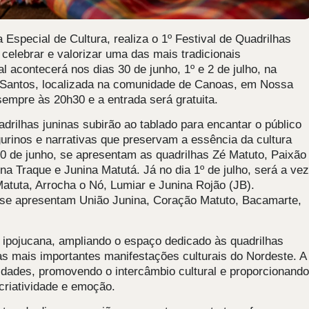
a Especial de Cultura, realiza o 1º Festival de Quadrilhas
celebrar e valorizar uma das mais tradicionais
l acontecerá nos dias 30 de junho, 1º e 2 de julho, na
 Santos, localizada na comunidade de Canoas, em Nossa
sempre às 20h30 e a entrada será gratuita.
drilhas juninas subirão ao tablado para encantar o público
rinos e narrativas que preservam a essência da cultura
 30 de junho, se apresentam as quadrilhas Zé Matuto, Paixão
a Traque e Junina Matutá. Já no dia 1º de julho, será a vez
tuta, Arrocha o Nó, Lumiar e Junina Rojão (JB).
, se apresentam União Junina, Coração Matuto, Bacamarte,
a ipojucana, ampliando o espaço dedicado às quadrilhas
das mais importantes manifestações culturais do Nordeste. A
idades, promovendo o intercâmbio cultural e proporcionando
 criatividade e emoção.