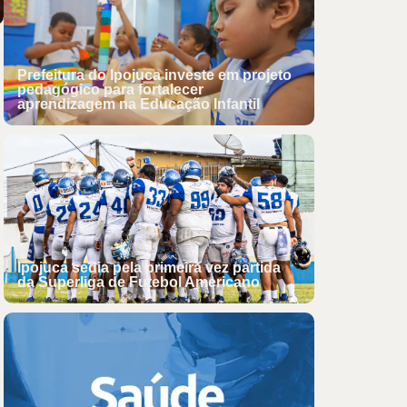
Prefeitura do Ipojuca investe em projeto
pedagógico para fortalecer
aprendizagem na Educação Infantil
Ipojuca sedia pela primeira vez partida
da Superliga de Futebol Americano