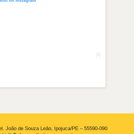
post on Instagram
l. João de Souza Leão, Ipojuca/PE – 55590-090