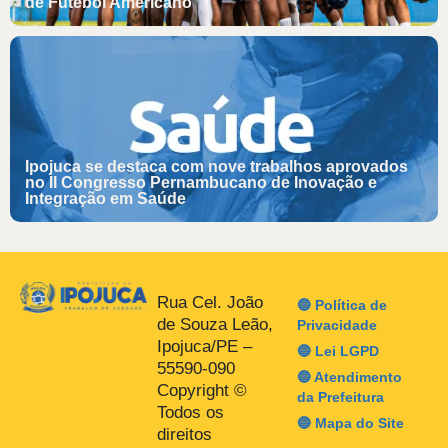
de Futebol Americano
Ipojuca se destaca com nove trabalhos aprovados
no II Congresso Pernambucano de Inovação e
Integração em Saúde
Rua Cel. João
🔵 Política de
de Souza Leão,
Privacidade
Ipojuca/PE –
🔵 Lei LGPD
55590-090
🔵 Atendimento
Copyright ©
da Prefeitura
Todos os
🔵 Mapa do Site
direitos