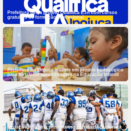
Prefeitura lança projeto Qualifica EJA com cursos
gratuitos de formação profissional
Prefeitura do Ipojuca investe em projeto pedagógico
para fortalecer aprendizagem na Educação Infantil
Ipojuca sedia pela primeira vez partida da Superliga