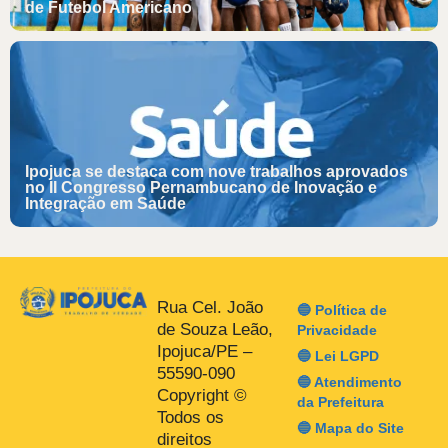
de Futebol Americano
Ipojuca se destaca com nove trabalhos aprovados
no II Congresso Pernambucano de Inovação e
Integração em Saúde
Rua Cel. João
🔵 Política de
de Souza Leão,
Privacidade
Ipojuca/PE –
🔵 Lei LGPD
55590-090
🔵 Atendimento
Copyright ©
da Prefeitura
Todos os
🔵 Mapa do Site
direitos