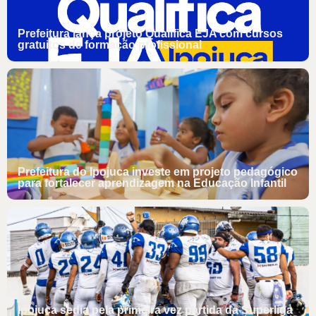
Prefeitura lança projeto Qualifica EJA com cursos
gratuitos de formação profissional
Prefeitura do Ipojuca investe em projeto pedagógico
para fortalecer aprendizagem na Educação Infantil
Ipojuca sedia pela primeira vez partida da Superliga