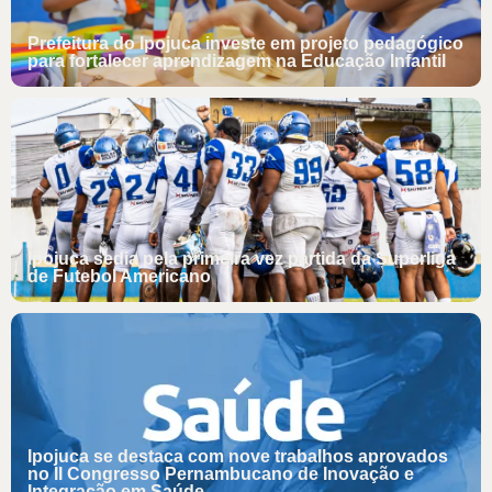
Prefeitura do Ipojuca investe em projeto pedagógico
para fortalecer aprendizagem na Educação Infantil
Ipojuca sedia pela primeira vez partida da Superliga
de Futebol Americano
Ipojuca se destaca com nove trabalhos aprovados
no II Congresso Pernambucano de Inovação e
Integração em Saúde