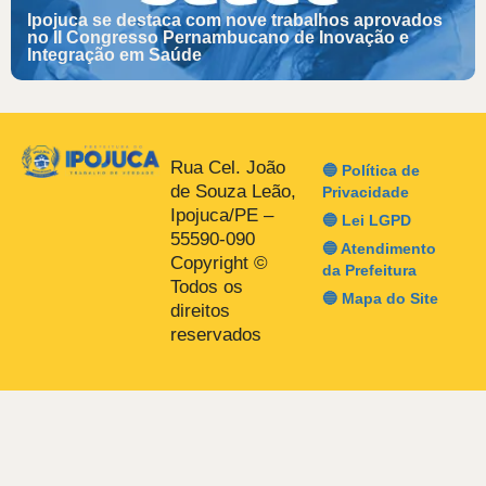
Ipojuca se destaca com nove trabalhos aprovados
no II Congresso Pernambucano de Inovação e
Integração em Saúde
Rua Cel. João
🔵 Política de
de Souza Leão,
Privacidade
Ipojuca/PE –
🔵 Lei LGPD
55590-090
🔵 Atendimento
Copyright ©
da Prefeitura
Todos os
🔵 Mapa do Site
direitos
reservados