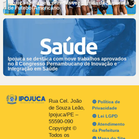
Ipojuca sedia pela primeira vez partida da Superliga
de Futebol Americano
Ipojuca se destaca com nove trabalhos aprovados
no II Congresso Pernambucano de Inovação e
Integração em Saúde
Rua Cel. João
🔵 Política de
de Souza Leão,
Privacidade
Ipojuca/PE –
🔵 Lei LGPD
55590-090
🔵 Atendimento
Copyright ©
da Prefeitura
Todos os
🔵 Mapa do Site