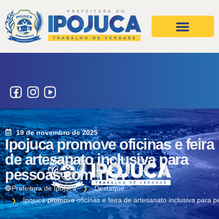
Projetos e Ações
Secretarias e Órgãos
19 de novembro de 2025
Ipojuca promove oficinas e feira
de artesanato inclusiva para
pessoas com TEA
🔵Prefeitura de Ipojuca
Destaque
Ipojuca promove oficinas e feira de artesanato inclusiva para