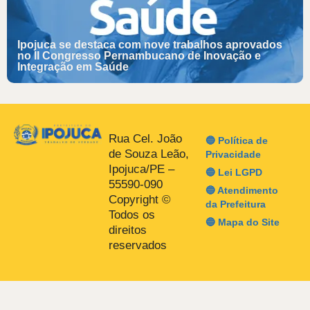
Ipojuca se destaca com nove trabalhos aprovados
no II Congresso Pernambucano de Inovação e
Integração em Saúde
Rua Cel. João
🔵 Política de
de Souza Leão,
Privacidade
Ipojuca/PE –
🔵 Lei LGPD
55590-090
🔵 Atendimento
Copyright ©
da Prefeitura
Todos os
🔵 Mapa do Site
direitos
reservados