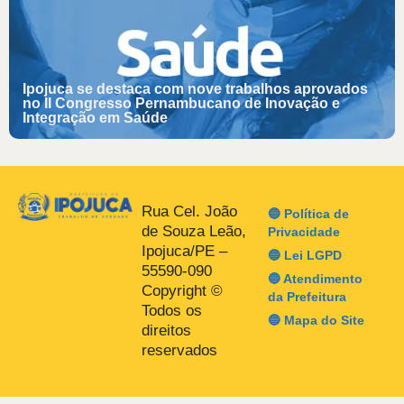
Ipojuca se destaca com nove trabalhos aprovados
no II Congresso Pernambucano de Inovação e
Integração em Saúde
Rua Cel. João
🔵 Política de
de Souza Leão,
Privacidade
Ipojuca/PE –
🔵 Lei LGPD
55590-090
🔵 Atendimento
Copyright ©
da Prefeitura
Todos os
🔵 Mapa do Site
direitos
reservados