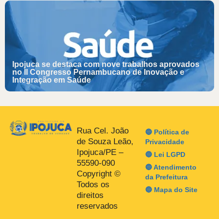
Ipojuca se destaca com nove trabalhos aprovados
no II Congresso Pernambucano de Inovação e
Integração em Saúde
Rua Cel. João
🔵 Política de
de Souza Leão,
Privacidade
Ipojuca/PE –
🔵 Lei LGPD
55590-090
🔵 Atendimento
Copyright ©
da Prefeitura
Todos os
🔵 Mapa do Site
direitos
reservados