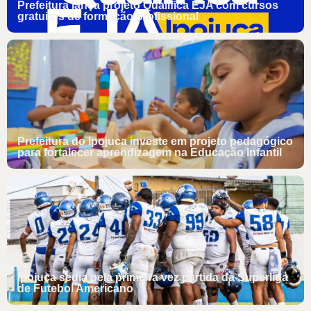
Prefeitura lança projeto Qualifica EJA com cursos
gratuitos de formação profissional
Prefeitura do Ipojuca investe em projeto pedagógico
para fortalecer aprendizagem na Educação Infantil
Ipojuca sedia pela primeira vez partida da Superliga
de Futebol Americano