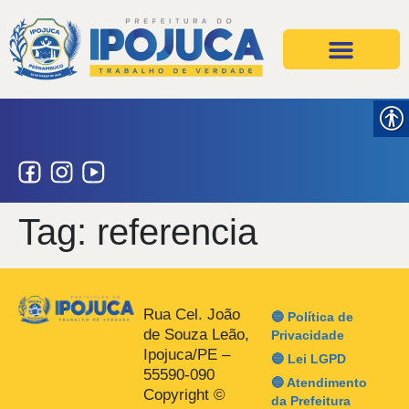
Projetos e Ações
Secretarias e Órgãos
Tag:
referencia
Rua Cel. João
🔵 Política de
de Souza Leão,
Privacidade
Ipojuca/PE –
🔵 Lei LGPD
55590-090
🔵 Atendimento
Copyright ©
da Prefeitura