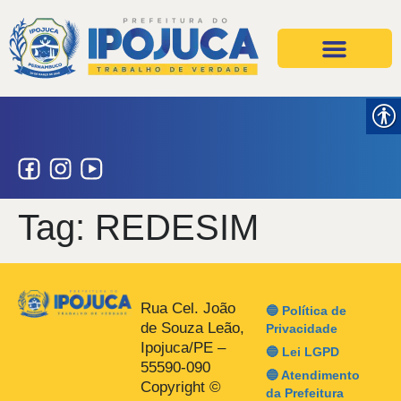
Projetos e Ações
Secretarias e Órgãos
Tag:
REDESIM
Rua Cel. João
🔵 Política de
de Souza Leão,
Privacidade
Ipojuca/PE –
🔵 Lei LGPD
55590-090
🔵 Atendimento
Copyright ©
da Prefeitura