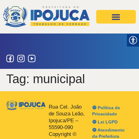
Projetos e Ações
Secretarias e Órgãos
Tag:
municipal
Rua Cel. João
🔵 Política de
de Souza Leão,
Privacidade
Ipojuca/PE –
🔵 Lei LGPD
55590-090
🔵 Atendimento
Copyright ©
da Prefeitura