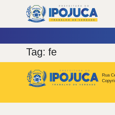
Tag:
fe
Rua Ce
Copyri