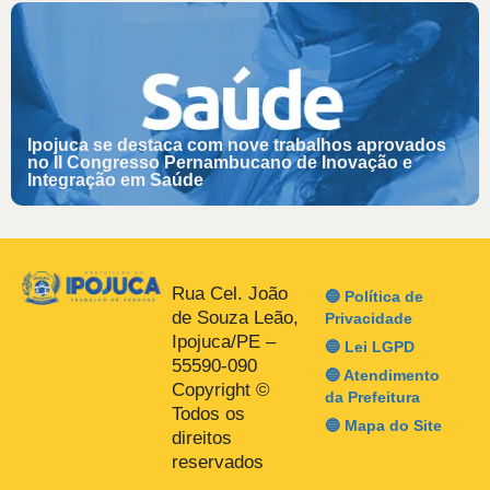
Ipojuca se destaca com nove trabalhos aprovados
no II Congresso Pernambucano de Inovação e
Integração em Saúde
Rua Cel. João
🔵 Política de
de Souza Leão,
Privacidade
Ipojuca/PE –
🔵 Lei LGPD
55590-090
🔵 Atendimento
Copyright ©
da Prefeitura
Todos os
🔵 Mapa do Site
direitos
reservados