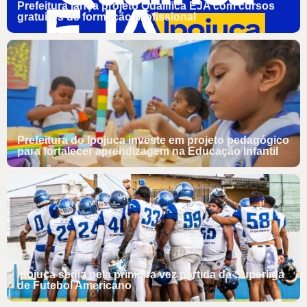
Prefeitura lança projeto Qualifica EJA com cursos
gratuitos de formação profissional
Prefeitura do Ipojuca investe em projeto pedagógico
para fortalecer aprendizagem na Educação Infantil
Ipojuca sedia pela primeira vez partida da Superliga
de Futebol Americano