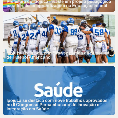
Prefeitura do Ipojuca investe em projeto pedagógico
para fortalecer aprendizagem na Educação Infantil
Ipojuca sedia pela primeira vez partida da Superliga
de Futebol Americano
Ipojuca se destaca com nove trabalhos aprovados
no II Congresso Pernambucano de Inovação e
Integração em Saúde