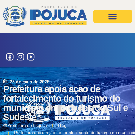
Projetos e Ações
Secretarias e Órgãos
28 de maio de 2025
Prefeitura apoia ação de
fortalecimento do turismo do
município em cidades do Sul e
Sudeste
🔵Prefeitura de Ipojuca
Blog
Prefeitura apoia ação de fortalecimento do turismo do municíp