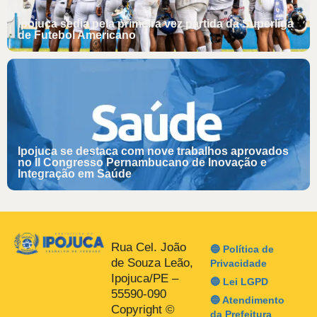
Ipojuca sedia pela primeira vez partida da Superliga
de Futebol Americano
Ipojuca se destaca com nove trabalhos aprovados
no II Congresso Pernambucano de Inovação e
Integração em Saúde
Rua Cel. João
🔵 Política de
de Souza Leão,
Privacidade
Ipojuca/PE –
🔵 Lei LGPD
55590-090
🔵 Atendimento
Copyright ©
da Prefeitura