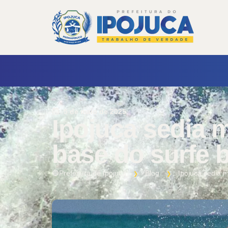
5 de maio de 2025
Ipojuca sedia 
base do surfe b
🔵Prefeitura de Ipojuca
Blog
Ipojuca sedia 