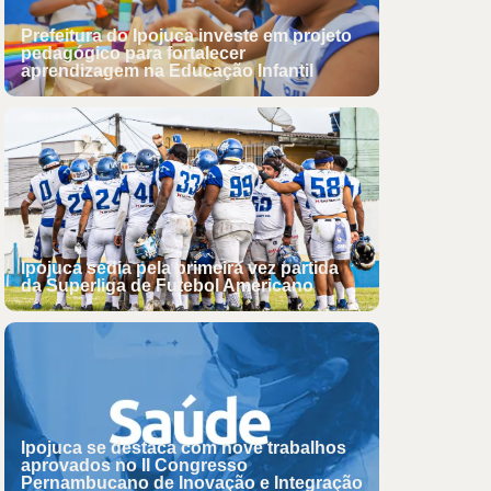
Prefeitura do Ipojuca investe em projeto
pedagógico para fortalecer
aprendizagem na Educação Infantil
Ipojuca sedia pela primeira vez partida
da Superliga de Futebol Americano
Ipojuca se destaca com nove trabalhos
aprovados no II Congresso
Pernambucano de Inovação e Integração