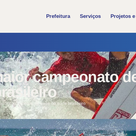
Prefeitura
Serviços
Projetos e
maior campeonato d
rasileiro
maior campeonato de base do surfe brasileiro