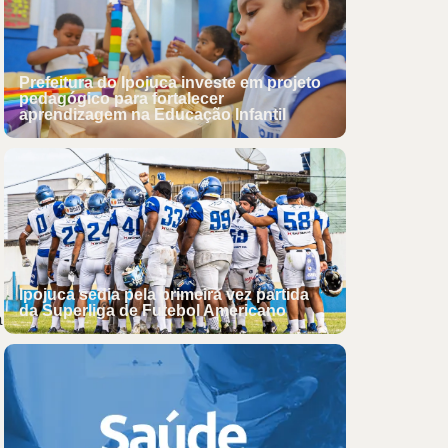
Prefeitura do Ipojuca investe em projeto
pedagógico para fortalecer
aprendizagem na Educação Infantil
Ipojuca sedia pela primeira vez partida
da Superliga de Futebol Americano
a