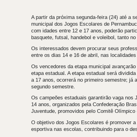
A partir da próxima segunda-feira (24) até a s
municipal dos Jogos Escolares de Pernambuco
com idades entre 12 e 17 anos, poderão parti
basquete, futsal, handebol e voleibol, tanto n
Os interessados devem procurar seus professo
entre os dias 14 e 16 de abril, nas localida
Os vencedores da etapa municipal avançarão p
etapa estadual. A etapa estadual será dividid
a 17 anos, ocorrerá no primeiro semestre; já 
segundo semestre.
Os campeões estaduais garantirão vaga nos Jo
14 anos, organizados pela Confederação Brasi
Juventude, promovidos pelo Comitê Olímpico do
O objetivo dos Jogos Escolares é promover a i
esportiva nas escolas, contribuindo para o des