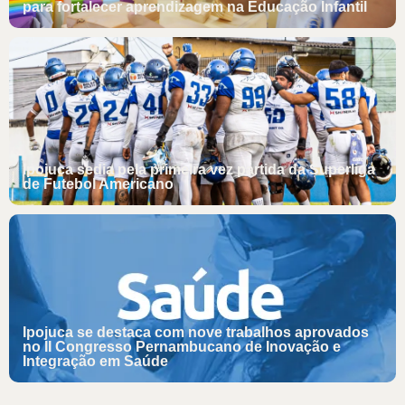
para fortalecer aprendizagem na Educação Infantil
Ipojuca sedia pela primeira vez partida da Superliga
de Futebol Americano
Ipojuca se destaca com nove trabalhos aprovados
no II Congresso Pernambucano de Inovação e
Integração em Saúde