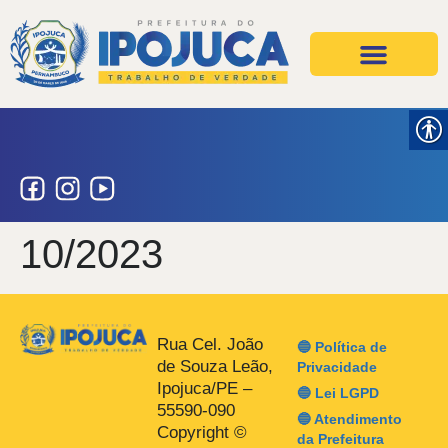
Projetos e Ações
Secretarias e Órgãos
10/2023
Rua Cel. João
🔵 Política de
de Souza Leão,
Privacidade
Ipojuca/PE –
🔵 Lei LGPD
55590-090
🔵 Atendimento
Copyright ©
da Prefeitura