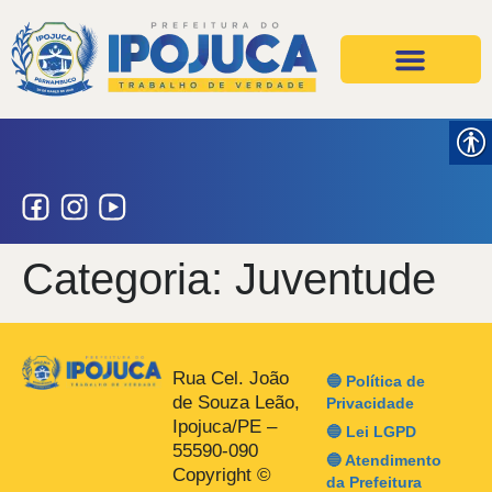
Projetos e Ações
Secretarias e Órgãos
Categoria:
Juventude
Rua Cel. João
🔵 Política de
de Souza Leão,
Privacidade
Ipojuca/PE –
🔵 Lei LGPD
55590-090
🔵 Atendimento
Copyright ©
da Prefeitura