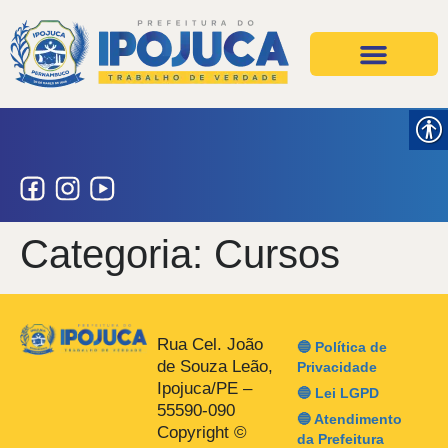
Projetos e Ações
Secretarias e Órgãos
Categoria:
Cursos
Rua Cel. João
🔵 Política de
de Souza Leão,
Privacidade
Ipojuca/PE –
🔵 Lei LGPD
55590-090
🔵 Atendimento
Copyright ©
da Prefeitura