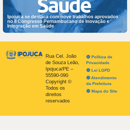
Ipojuca se destaca com nove trabalhos aprovados
no II Congresso Pernambucano de Inovação e
Integração em Saúde
Rua Cel. João
🔵 Política de
de Souza Leão,
Privacidade
Ipojuca/PE –
🔵 Lei LGPD
55590-090
🔵 Atendimento
Copyright ©
da Prefeitura
Todos os
🔵 Mapa do Site
direitos
reservados